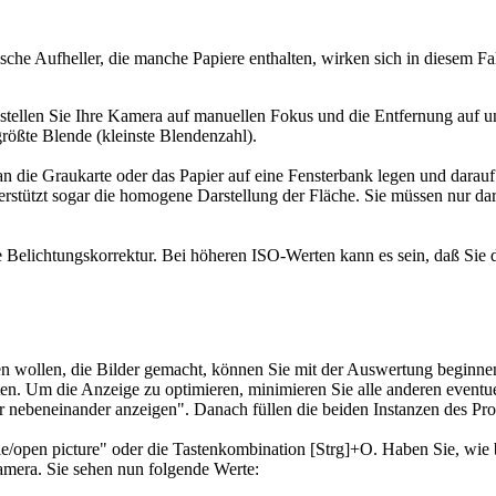
che Aufheller, die manche Pa­pie­re enthalten, wirken sich in diesem F
tellen Sie Ihre Kamera auf ma­nu­el­len Fokus und die Entfernung auf 
rößte Blende (kleinste Blendenzahl).
 die Graukarte oder das Papier auf eine Fensterbank legen und darauf
rstützt sogar die homogene Darstellung der Fläche. Sie müssen nur da
ichtungskorrektur. Bei hö­he­ren ISO-Werten kann es sein, daß Sie die
en wollen, die Bilder gemacht, kön­nen Sie mit der Auswertung beginn
 Um die Anzeige zu op­ti­mie­ren, minimieren Sie alle anderen eventuel
er nebeneinander anzeigen". Danach füllen die beiden Instanzen des P
open picture" oder die Tas­ten­kom­bi­na­tion [Strg]+O. Haben Sie, wie
mera. Sie sehen nun fol­gen­de Werte: