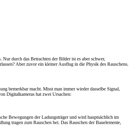
ur durch das Betrachten der Bil­der ist es aber schwer,
erlassen? Aber zuvor ein kleiner Ausflug in die Physik des Rauschens.
nung bemerkbar macht. Misst man immer wieder das­selbe Signal,
 von Digitalkameras hat zwei Ursachen:
sche Bewegungen der Ladungsträger und wird haupt­säch­lich im
andlung tragen zum Rauschen bei. Das Rau­schen der Bauelemente,