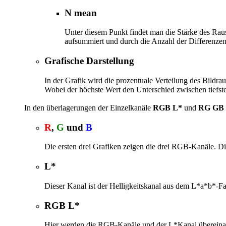
N mean
Unter diesem Punkt findet man die Stärke des Rau
aufsummiert und durch die Anzahl der Differenzen 
Grafische Darstellung
In der Grafik wird die prozentuale Verteilung des Bildr
Wobei der höchste Wert den Unterschied zwischen tiefst
In den überlagerungen der Einzelkanäle
RGB L*
und
RG GB
R
,
G
und
B
Die ersten drei Grafiken zeigen die drei RGB-Kanäle. Di
L*
Dieser Kanal ist der Helligkeitskanal aus dem L*a*b*-Fa
RGB L*
Hier werden die RGB-Kanäle und der L*Kanal übereinander