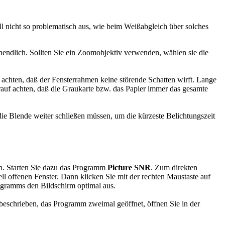
all nicht so problematisch aus, wie beim Weißabgleich über solches
unendlich. Sollten Sie ein Zoomobjektiv verwenden, wählen sie die
 achten, daß der Fensterrahmen keine störende Schatten wirft. Lange
rauf achten, daß die Graukarte bzw. das Papier immer das gesamte
 Blende weiter schließen müssen, um die kürzeste Be­lich­tungs­zeit
en. Starten Sie dazu das Programm
Picture SNR
. Zum di­rek­ten
l offenen Fenster. Dann klicken Sie mit der rechten Maus­taste auf
rogramms den Bildschirm optimal aus.
 beschrieben, das Programm zweimal geöffnet, öffnen Sie in der