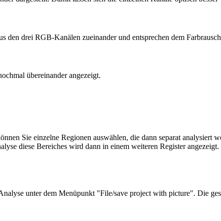
 aus den drei RGB-Kanälen zueinander und entsprechen dem Farbrausch
nochmal übereinander angezeigt.
en Sie einzelne Regionen aus­wäh­len, die dann separat analysiert wer
nalyse diese Bereiches wird dann in einem weiteren Register angezeig
nalyse unter dem Menüpunkt "File/save project with picture". Die gesp