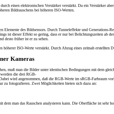
durch einen elektronischen Ver­stär­ker verstärkt. Da ein Verstärker a
höheren Bild­rau­schens bei höheren ISO-Werten.
nen Elemente des Bildsensors. Durch Tunneleffekte und Generations-Rek
ngs ist dieser Effekt so gering, dass er nur bei Belichtungszeiten ab d
nd desto früher ist er zu sehen.
llen höherer ISO-Werte verstärkt. Durch Abzug eines zeitnah erstellten
dener Kameras
hen, muß man die Bilder unter identischen Bedingungen mit dem gleic
u werden die drei RGB-
abei wird angenommen, daß die RGB-Werte im sRGB-Farbraum vorliege
tur zu fotografieren. Zwei Möglichkeiten bieten sich dazu an:
 mit dem man das Rauschen ana­ly­sieren kann. Die Oberfläche ist sehr