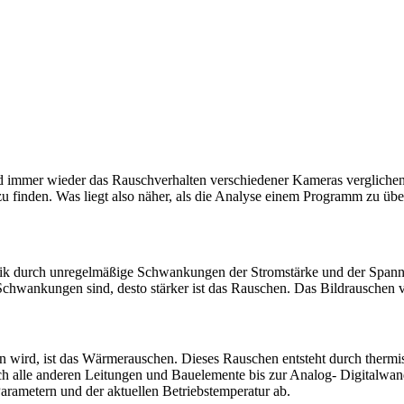
mmer wieder das Rausch­ver­halten verschiedener Kameras verglichen. N
zu finden. Was liegt also näher, als die Analyse einem Pro­gramm zu üb
tronik durch unregelmäßige Schwan­kungen der Stromstärke und der Span
 Schwankungen sind, desto stärker ist das Rauschen. Das Bildrauschen
 wird, ist das Wärmerauschen. Dieses Rauschen entsteht durch thermi
uch alle anderen Lei­tungen und Bauelemente bis zur Analog- Digitalw
­ra­me­tern und der aktuellen Betriebstemperatur ab.