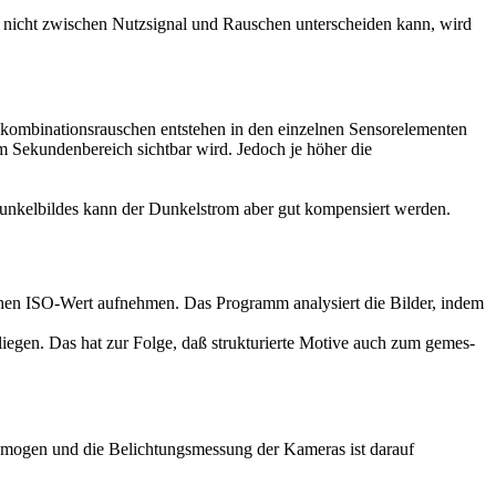
ber nicht zwischen Nutzsignal und Rauschen unterscheiden kann, wird
ombinationsrauschen entstehen in den einzelnen Sen­sor­ele­menten
em Sekundenbereich sichtbar wird. Jedoch je hö­her die
 Dunkelbildes kann der Dunkelstrom aber gut kompensiert werden.
hen ISO-Wert aufnehmen. Das Programm analysiert die Bilder, indem
n. Das hat zur Folge, daß strukturierte Motive auch zum ge­mes­
 homogen und die Belichtungsmessung der Kameras ist da­rauf