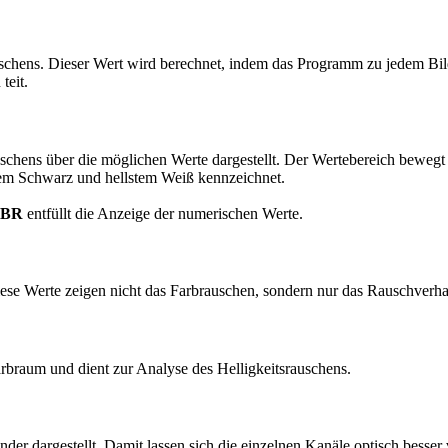
schens. Dieser Wert wird berechnet, in­dem das Programm zu jedem Bil
teit.
auschens über die möglichen Werte dargestellt. Der Wertebereich beweg
em Schwarz und hell­stem Weiß kennzeichnet.
 BR
entfüllt die Anzeige der nu­me­ri­schen Werte.
ese Werte zeigen nicht das Farb­rau­schen, sondern nur das Rauschverha
rbraum und dient zur Analyse des Helligkeitsrauschens.
 dargestellt. Damit lassen sich die einzelnen Kanäle optisch besser 