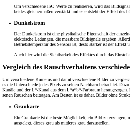
Um verschiedene ISO-Werte zu realisieren, wird das Bildsignal 
beides gleichermaßen verstärkt und es entsteht der Effekt des 
Dunkelstrom
Der Dunkelstrom ist eine physikalische Eigenschaft der einzel
elektrische Ladungen, die messbare Bildsignale ergeben. Allerdi
Betriebstemperatur des Sensors ist, desto stärker ist der Effekt u
Auch hier wird die Sichtbarkeit des Effektes durch das Einste
Vergleich des Rauschverhaltens verschie
Um verschiedene Kameras und damit verschiedene Bilder zu vergleic
es die Unterschiede jedes Pixels zu seinen Nachbarn betrachtet. Daz
Kanäle und der L*-Kanal aus dem L*a*b*-Farbraum herangezogen. D
se­nen Rauschen beitragen. Am Besten ist es daher, Bilder ohne Struk­
Graukarte
Ein Graukarte ist die beste Möglichkeit, ein Bild zu erzeugen,
ausgelegt, dieses grau als mittleres grau darzustellen.